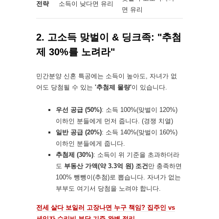
전략
소득이 낮다면 유리
면 유리
2. 고소득 맞벌이 & 딩크족: "추첨
제 30%를 노려라"
민간분양 신혼 특공에는 소득이 높아도, 자녀가 없
어도 당첨될 수 있는
'추첨제 물량'
이 있습니다.
우선 공급 (50%)
: 소득 100%(맞벌이 120%)
이하인 분들에게 먼저 줍니다. (경쟁 치열)
일반 공급 (20%)
: 소득 140%(맞벌이 160%)
이하인 분들에게 줍니다.
추첨제 (30%)
: 소득이 위 기준을 초과하더라
도
부동산 가액(약 3.3억 원) 조건
만 충족하면
100% 뺑뺑이(추첨)로 뽑습니다. 자녀가 없는
부부도 여기서 당첨을 노려야 합니다.
전세 살다 보일러 고장나면 누구 책임? 집주인 vs
세입자 수리비 부담 기준 완벽 정리