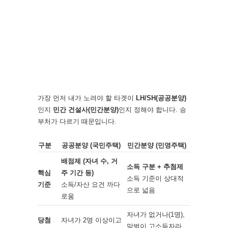
가장 먼저 내가 노려야 할 타겟이
LH/SH(공공분양)
인지
민간 건설사(민간분양)
인지 정해야 합니다. 승
부처가 다르기 때문입니다.
구분
공공분양 (국민주택)
민간분양 (민영주택)
배점제 (자녀 수, 거
소득 구분 + 추첨제
핵심
주 기간 등)
소득 기준이 상대적
기준
소득/자산 요건 까다
으로 넓음
로움
자녀가 없거나(1명),
당첨
자녀가 2명 이상이고
맞벌이 고소득자라