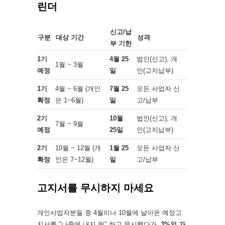
린더
신고/납
구분
대상 기간
성격
부 기한
1기
4월 25
법인(신고), 개
1월 ~ 3월
예정
일
인(고지납부)
1기
4월 ~ 6월 (개인
7월 25
모든 사업자 신
확정
은 1~6월)
일
고/납부
2기
10월
법인(신고), 개
7월 ~ 9월
예정
25일
인(고지납부)
2기
10월 ~ 12월 (개
1월 25
모든 사업자 신
확정
인은 7~12월)
일
고/납부
고지서를 무시하지 마세요
개인사업자분들 중 4월이나 10월에 날아온 예정고
지서를 "나중에 내지 뭐" 하고 무시했다가,
3%의 가